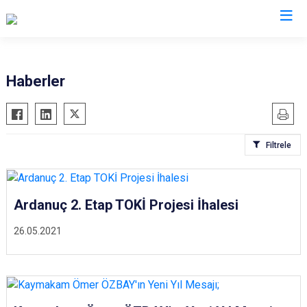
Artvin
Haberler
Ardanuç
Arhavi
Filtrele
Borçka
Hopa
Murgul
Ardanuç 2. Etap TOKİ Projesi İhalesi
Şavşat
26.05.2021
Yusufeli
Kemalpaşa