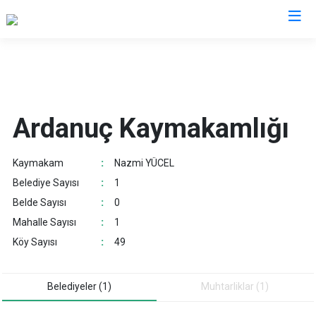
Artvin
Ardanuç
Ardanuç Kaymakamlığı
Arhavi
Borçka
Kaymakam
:
Nazmi YÜCEL
Hopa
Belediye Sayısı
:
1
Murgul
Belde Sayısı
:
0
Şavşat
Mahalle Sayısı
:
1
Yusufeli
Köy Sayısı
:
49
Kemalpaşa
Belediyeler (1)
Muhtarliklar (1)